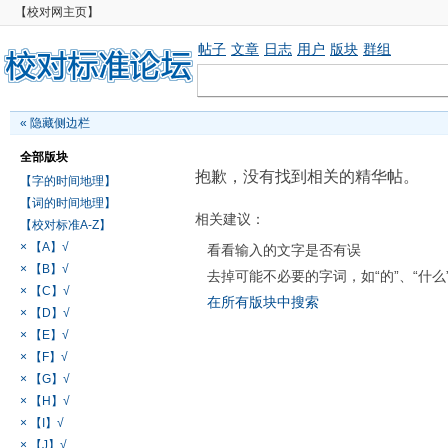
【校对网主页】
帖子
文章
日志
用户
版块
群组
«
隐藏侧边栏
全部版块
抱歉，没有找到相关的精华帖。
【字的时间地理】
【词的时间地理】
相关建议：
【校对标准A-Z】
× 【A】√
看看输入的文字是否有误
× 【B】√
去掉可能不必要的字词，如“的”、“什么
× 【C】√
在所有版块中搜索
× 【D】√
× 【E】√
× 【F】√
× 【G】√
× 【H】√
× 【I】√
× 【J】√