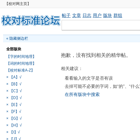
【校对网主页】
帖子
文章
日志
用户
版块
群组
«
隐藏侧边栏
全部版块
抱歉，没有找到相关的精华帖。
【字的时间地理】
【词的时间地理】
相关建议：
【校对标准A-Z】
× 【A】√
看看输入的文字是否有误
× 【B】√
去掉可能不必要的字词，如“的”、“什么
× 【C】√
在所有版块中搜索
× 【D】√
× 【E】√
× 【F】√
× 【G】√
× 【H】√
× 【I】√
× 【J】√