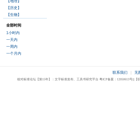
【地理】
【历史】
【生物】
全部时间
1小时内
一天内
一周内
一个月内
联系我们
|
无
校对标准论坛【第15年】：文字标准发布、工具书研究平台 粤ICP备案：12050613号|||【职业校