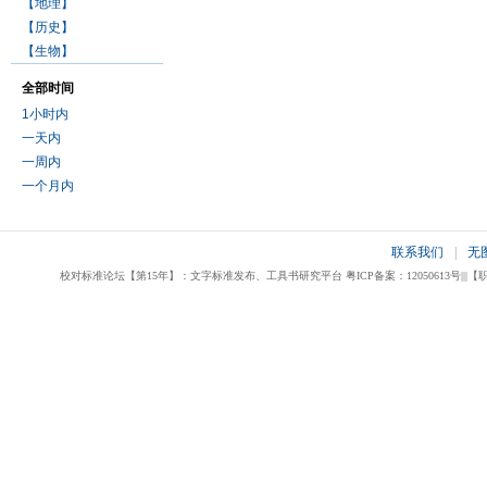
【地理】
【历史】
【生物】
全部时间
1小时内
一天内
一周内
一个月内
联系我们
|
无
校对标准论坛【第15年】：文字标准发布、工具书研究平台 粤ICP备案：12050613号|||【职业校