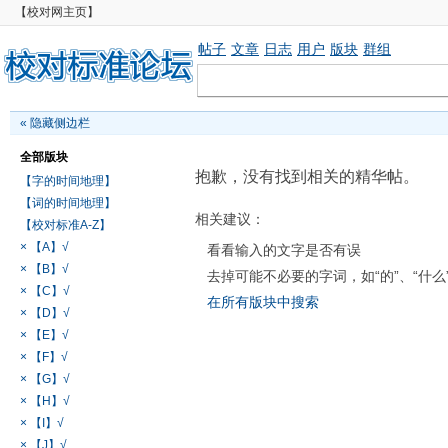
【校对网主页】
帖子
文章
日志
用户
版块
群组
«
隐藏侧边栏
全部版块
抱歉，没有找到相关的精华帖。
【字的时间地理】
【词的时间地理】
相关建议：
【校对标准A-Z】
× 【A】√
看看输入的文字是否有误
× 【B】√
去掉可能不必要的字词，如“的”、“什么
× 【C】√
在所有版块中搜索
× 【D】√
× 【E】√
× 【F】√
× 【G】√
× 【H】√
× 【I】√
× 【J】√