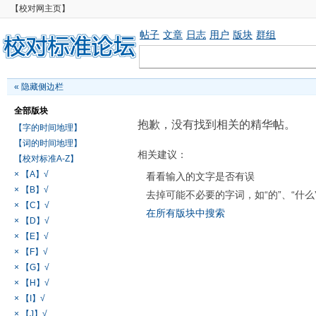
【校对网主页】
帖子
文章
日志
用户
版块
群组
«
隐藏侧边栏
全部版块
抱歉，没有找到相关的精华帖。
【字的时间地理】
【词的时间地理】
相关建议：
【校对标准A-Z】
× 【A】√
看看输入的文字是否有误
× 【B】√
去掉可能不必要的字词，如“的”、“什么
× 【C】√
在所有版块中搜索
× 【D】√
× 【E】√
× 【F】√
× 【G】√
× 【H】√
× 【I】√
× 【J】√