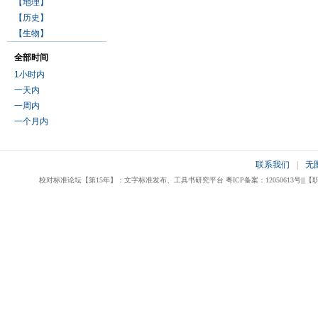
【地理】
【历史】
【生物】
全部时间
1小时内
一天内
一周内
一个月内
联系我们
|
无
校对标准论坛【第15年】：文字标准发布、工具书研究平台 粤ICP备案：12050613号|||【职业校