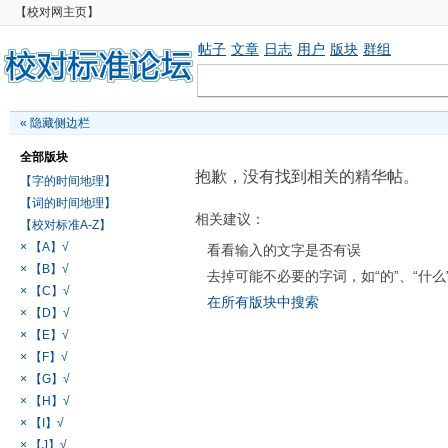
【校对网主页】
帖子
文章
日志
用户
版块
群组
«
隐藏侧边栏
全部版块
抱歉，没有找到相关的精华帖。
【字的时间地理】
【词的时间地理】
相关建议：
【校对标准A-Z】
× 【A】√
看看输入的文字是否有误
× 【B】√
去掉可能不必要的字词，如“的”、“什么
× 【C】√
在所有版块中搜索
× 【D】√
× 【E】√
× 【F】√
× 【G】√
× 【H】√
× 【I】√
× 【J】√