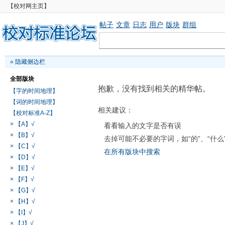
【校对网主页】
帖子
文章
日志
用户
版块
群组
«
隐藏侧边栏
全部版块
抱歉，没有找到相关的精华帖。
【字的时间地理】
【词的时间地理】
相关建议：
【校对标准A-Z】
× 【A】√
看看输入的文字是否有误
× 【B】√
去掉可能不必要的字词，如“的”、“什么
× 【C】√
在所有版块中搜索
× 【D】√
× 【E】√
× 【F】√
× 【G】√
× 【H】√
× 【I】√
× 【J】√