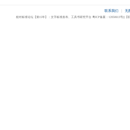
联系我们
|
无
校对标准论坛【第15年】：文字标准发布、工具书研究平台 粤ICP备案：12050613号|||【职业校