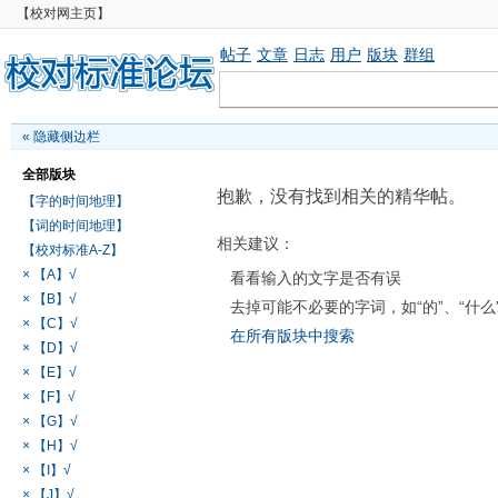
【校对网主页】
帖子
文章
日志
用户
版块
群组
«
隐藏侧边栏
全部版块
抱歉，没有找到相关的精华帖。
【字的时间地理】
【词的时间地理】
相关建议：
【校对标准A-Z】
× 【A】√
看看输入的文字是否有误
× 【B】√
去掉可能不必要的字词，如“的”、“什么
× 【C】√
在所有版块中搜索
× 【D】√
× 【E】√
× 【F】√
× 【G】√
× 【H】√
× 【I】√
× 【J】√