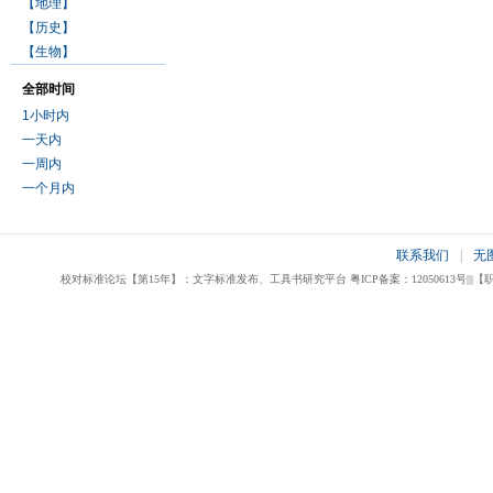
【地理】
【历史】
【生物】
全部时间
1小时内
一天内
一周内
一个月内
联系我们
|
无
校对标准论坛【第15年】：文字标准发布、工具书研究平台 粤ICP备案：12050613号|||【职业校