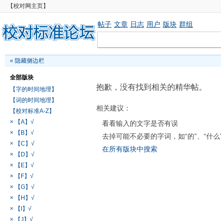
【校对网主页】
帖子
文章
日志
用户
版块
群组
«
隐藏侧边栏
全部版块
抱歉，没有找到相关的精华帖。
【字的时间地理】
【词的时间地理】
相关建议：
【校对标准A-Z】
× 【A】√
看看输入的文字是否有误
× 【B】√
去掉可能不必要的字词，如“的”、“什么
× 【C】√
在所有版块中搜索
× 【D】√
× 【E】√
× 【F】√
× 【G】√
× 【H】√
× 【I】√
× 【J】√