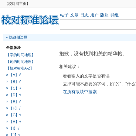
【校对网主页】
帖子
文章
日志
用户
版块
群组
«
隐藏侧边栏
全部版块
抱歉，没有找到相关的精华帖。
【字的时间地理】
【词的时间地理】
相关建议：
【校对标准A-Z】
× 【A】√
看看输入的文字是否有误
× 【B】√
去掉可能不必要的字词，如“的”、“什么
× 【C】√
在所有版块中搜索
× 【D】√
× 【E】√
× 【F】√
× 【G】√
× 【H】√
× 【I】√
× 【J】√