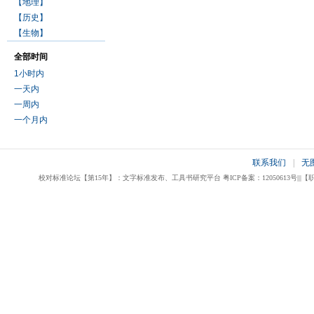
【地理】
【历史】
【生物】
全部时间
1小时内
一天内
一周内
一个月内
联系我们
|
无
校对标准论坛【第15年】：文字标准发布、工具书研究平台 粤ICP备案：12050613号|||【职业校