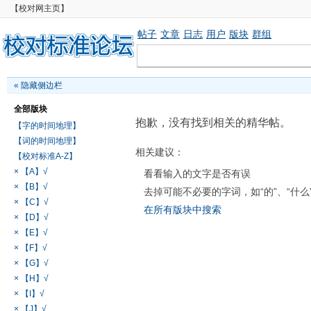
【校对网主页】
帖子
文章
日志
用户
版块
群组
«
隐藏侧边栏
全部版块
抱歉，没有找到相关的精华帖。
【字的时间地理】
【词的时间地理】
相关建议：
【校对标准A-Z】
× 【A】√
看看输入的文字是否有误
× 【B】√
去掉可能不必要的字词，如“的”、“什么
× 【C】√
在所有版块中搜索
× 【D】√
× 【E】√
× 【F】√
× 【G】√
× 【H】√
× 【I】√
× 【J】√