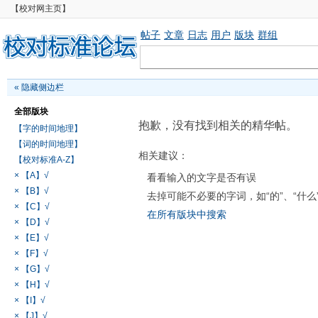
【校对网主页】
帖子
文章
日志
用户
版块
群组
«
隐藏侧边栏
全部版块
抱歉，没有找到相关的精华帖。
【字的时间地理】
【词的时间地理】
相关建议：
【校对标准A-Z】
× 【A】√
看看输入的文字是否有误
× 【B】√
去掉可能不必要的字词，如“的”、“什么
× 【C】√
在所有版块中搜索
× 【D】√
× 【E】√
× 【F】√
× 【G】√
× 【H】√
× 【I】√
× 【J】√