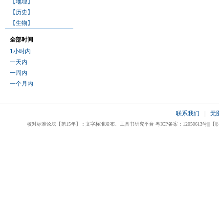
【地理】
【历史】
【生物】
全部时间
1小时内
一天内
一周内
一个月内
联系我们
|
无
校对标准论坛【第15年】：文字标准发布、工具书研究平台 粤ICP备案：12050613号|||【职业校