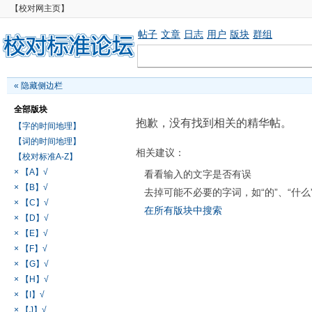
【校对网主页】
帖子
文章
日志
用户
版块
群组
«
隐藏侧边栏
全部版块
抱歉，没有找到相关的精华帖。
【字的时间地理】
【词的时间地理】
相关建议：
【校对标准A-Z】
× 【A】√
看看输入的文字是否有误
× 【B】√
去掉可能不必要的字词，如“的”、“什么
× 【C】√
在所有版块中搜索
× 【D】√
× 【E】√
× 【F】√
× 【G】√
× 【H】√
× 【I】√
× 【J】√