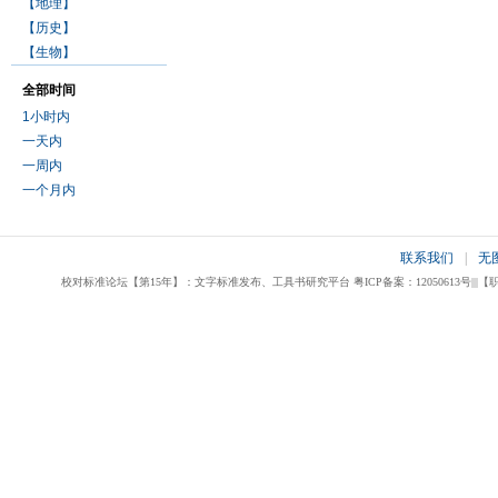
【地理】
【历史】
【生物】
全部时间
1小时内
一天内
一周内
一个月内
联系我们
|
无
校对标准论坛【第15年】：文字标准发布、工具书研究平台 粤ICP备案：12050613号|||【职业校