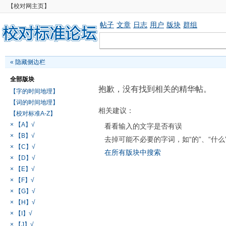
【校对网主页】
帖子
文章
日志
用户
版块
群组
«
隐藏侧边栏
全部版块
抱歉，没有找到相关的精华帖。
【字的时间地理】
【词的时间地理】
相关建议：
【校对标准A-Z】
× 【A】√
看看输入的文字是否有误
× 【B】√
去掉可能不必要的字词，如“的”、“什么
× 【C】√
在所有版块中搜索
× 【D】√
× 【E】√
× 【F】√
× 【G】√
× 【H】√
× 【I】√
× 【J】√