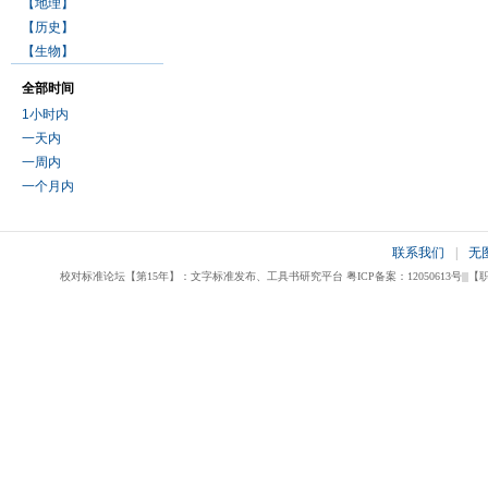
【地理】
【历史】
【生物】
全部时间
1小时内
一天内
一周内
一个月内
联系我们
|
无
校对标准论坛【第15年】：文字标准发布、工具书研究平台 粤ICP备案：12050613号|||【职业校