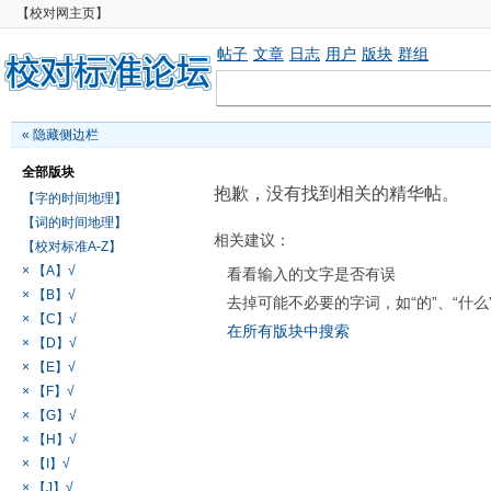
【校对网主页】
帖子
文章
日志
用户
版块
群组
«
隐藏侧边栏
全部版块
抱歉，没有找到相关的精华帖。
【字的时间地理】
【词的时间地理】
相关建议：
【校对标准A-Z】
× 【A】√
看看输入的文字是否有误
× 【B】√
去掉可能不必要的字词，如“的”、“什么
× 【C】√
在所有版块中搜索
× 【D】√
× 【E】√
× 【F】√
× 【G】√
× 【H】√
× 【I】√
× 【J】√