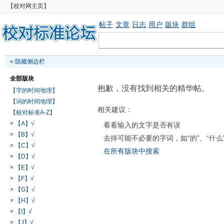
【校对网主页】
帖子
文章
日志
用户
版块
群组
«
隐藏侧边栏
全部版块
抱歉，没有找到相关的精华帖。
【字的时间地理】
【词的时间地理】
相关建议：
【校对标准A-Z】
× 【A】√
看看输入的文字是否有误
× 【B】√
去掉可能不必要的字词，如“的”、“什么
× 【C】√
在所有版块中搜索
× 【D】√
× 【E】√
× 【F】√
× 【G】√
× 【H】√
× 【I】√
× 【J】√