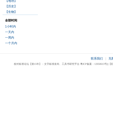
【地理】
【历史】
【生物】
全部时间
1小时内
一天内
一周内
一个月内
联系我们
|
无
校对标准论坛【第15年】：文字标准发布、工具书研究平台 粤ICP备案：12050613号|||【职业校