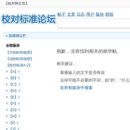
【校对网主页】
帖子
文章
日志
用户
版块
群组
«
隐藏侧边栏
全部版块
抱歉，没有找到相关的精华帖。
【字的时间地理】
【词的时间地理】
相关建议：
【校对标准A-Z】
× 【A】√
看看输入的文字是否有误
× 【B】√
去掉可能不必要的字词，如“的”、“什么
× 【C】√
在所有版块中搜索
× 【D】√
× 【E】√
× 【F】√
× 【G】√
× 【H】√
× 【I】√
× 【J】√