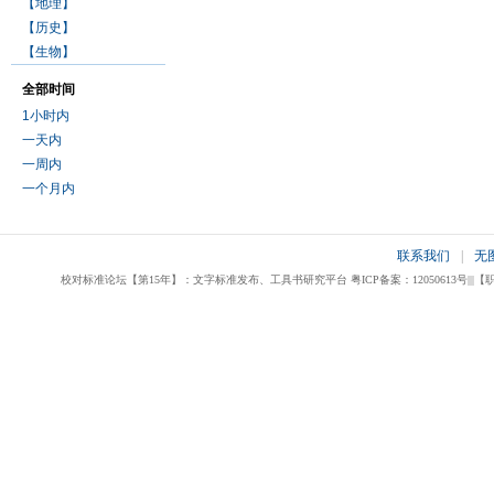
【地理】
【历史】
【生物】
全部时间
1小时内
一天内
一周内
一个月内
联系我们
|
无
校对标准论坛【第15年】：文字标准发布、工具书研究平台 粤ICP备案：12050613号|||【职业校