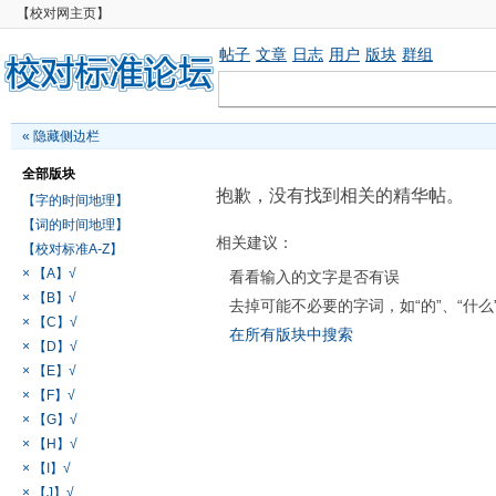
【校对网主页】
帖子
文章
日志
用户
版块
群组
«
隐藏侧边栏
全部版块
抱歉，没有找到相关的精华帖。
【字的时间地理】
【词的时间地理】
相关建议：
【校对标准A-Z】
× 【A】√
看看输入的文字是否有误
× 【B】√
去掉可能不必要的字词，如“的”、“什么
× 【C】√
在所有版块中搜索
× 【D】√
× 【E】√
× 【F】√
× 【G】√
× 【H】√
× 【I】√
× 【J】√