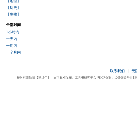
【地理】
【历史】
【生物】
全部时间
1小时内
一天内
一周内
一个月内
联系我们
|
无
校对标准论坛【第15年】：文字标准发布、工具书研究平台 粤ICP备案：12050613号|||【职业校