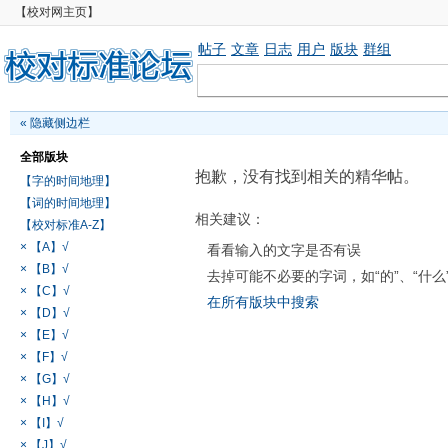
【校对网主页】
帖子
文章
日志
用户
版块
群组
«
隐藏侧边栏
全部版块
抱歉，没有找到相关的精华帖。
【字的时间地理】
【词的时间地理】
相关建议：
【校对标准A-Z】
× 【A】√
看看输入的文字是否有误
× 【B】√
去掉可能不必要的字词，如“的”、“什么
× 【C】√
在所有版块中搜索
× 【D】√
× 【E】√
× 【F】√
× 【G】√
× 【H】√
× 【I】√
× 【J】√