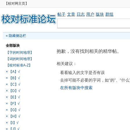
【校对网主页】
帖子
文章
日志
用户
版块
群组
«
隐藏侧边栏
全部版块
抱歉，没有找到相关的精华帖。
【字的时间地理】
【词的时间地理】
相关建议：
【校对标准A-Z】
× 【A】√
看看输入的文字是否有误
× 【B】√
去掉可能不必要的字词，如“的”、“什么
× 【C】√
在所有版块中搜索
× 【D】√
× 【E】√
× 【F】√
× 【G】√
× 【H】√
× 【I】√
× 【J】√