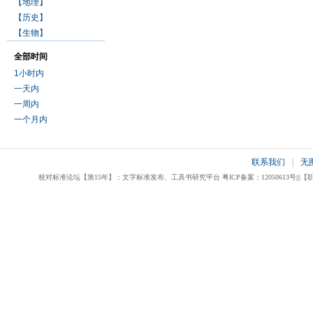
【地理】
【历史】
【生物】
全部时间
1小时内
一天内
一周内
一个月内
联系我们
|
无
校对标准论坛【第15年】：文字标准发布、工具书研究平台 粤ICP备案：12050613号|||【职业校