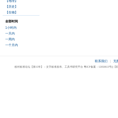
【地理】
【历史】
【生物】
全部时间
1小时内
一天内
一周内
一个月内
联系我们
|
无
校对标准论坛【第15年】：文字标准发布、工具书研究平台 粤ICP备案：12050613号|||【职业校