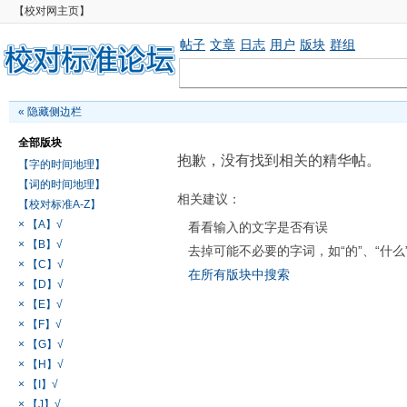
【校对网主页】
帖子
文章
日志
用户
版块
群组
«
隐藏侧边栏
全部版块
抱歉，没有找到相关的精华帖。
【字的时间地理】
【词的时间地理】
相关建议：
【校对标准A-Z】
× 【A】√
看看输入的文字是否有误
× 【B】√
去掉可能不必要的字词，如“的”、“什么
× 【C】√
在所有版块中搜索
× 【D】√
× 【E】√
× 【F】√
× 【G】√
× 【H】√
× 【I】√
× 【J】√