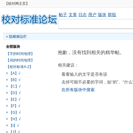
【校对网主页】
帖子
文章
日志
用户
版块
群组
«
隐藏侧边栏
全部版块
抱歉，没有找到相关的精华帖。
【字的时间地理】
【词的时间地理】
相关建议：
【校对标准A-Z】
× 【A】√
看看输入的文字是否有误
× 【B】√
去掉可能不必要的字词，如“的”、“什么
× 【C】√
在所有版块中搜索
× 【D】√
× 【E】√
× 【F】√
× 【G】√
× 【H】√
× 【I】√
× 【J】√