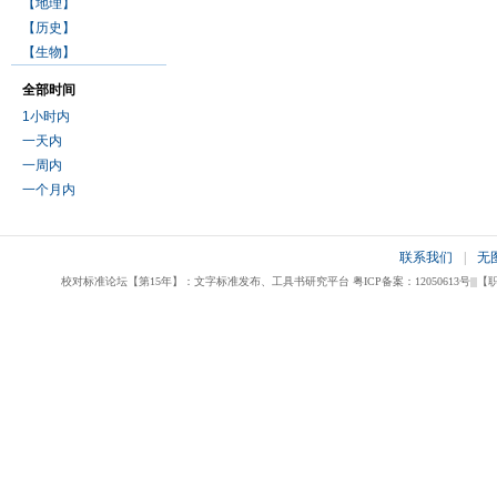
【地理】
【历史】
【生物】
全部时间
1小时内
一天内
一周内
一个月内
联系我们
|
无
校对标准论坛【第15年】：文字标准发布、工具书研究平台 粤ICP备案：12050613号|||【职业校