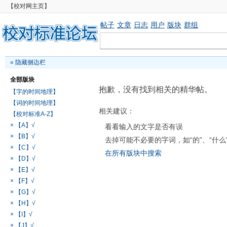
【校对网主页】
帖子
文章
日志
用户
版块
群组
«
隐藏侧边栏
全部版块
抱歉，没有找到相关的精华帖。
【字的时间地理】
【词的时间地理】
相关建议：
【校对标准A-Z】
× 【A】√
看看输入的文字是否有误
× 【B】√
去掉可能不必要的字词，如“的”、“什么
× 【C】√
在所有版块中搜索
× 【D】√
× 【E】√
× 【F】√
× 【G】√
× 【H】√
× 【I】√
× 【J】√