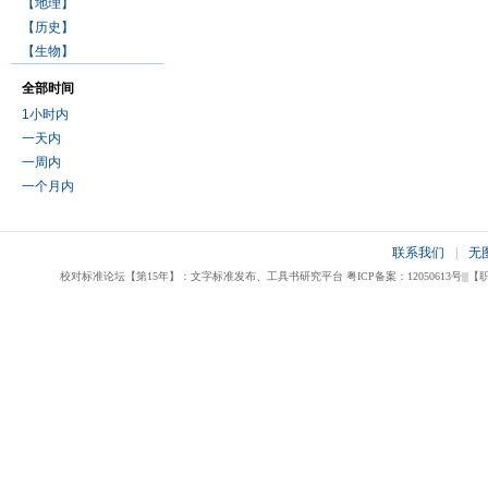
【地理】
【历史】
【生物】
全部时间
1小时内
一天内
一周内
一个月内
联系我们
|
无
校对标准论坛【第15年】：文字标准发布、工具书研究平台 粤ICP备案：12050613号|||【职业校