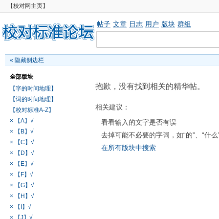
【校对网主页】
帖子
文章
日志
用户
版块
群组
«
隐藏侧边栏
全部版块
抱歉，没有找到相关的精华帖。
【字的时间地理】
【词的时间地理】
相关建议：
【校对标准A-Z】
× 【A】√
看看输入的文字是否有误
× 【B】√
去掉可能不必要的字词，如“的”、“什么
× 【C】√
在所有版块中搜索
× 【D】√
× 【E】√
× 【F】√
× 【G】√
× 【H】√
× 【I】√
× 【J】√