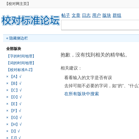
【校对网主页】
帖子
文章
日志
用户
版块
群组
«
隐藏侧边栏
全部版块
抱歉，没有找到相关的精华帖。
【字的时间地理】
【词的时间地理】
相关建议：
【校对标准A-Z】
× 【A】√
看看输入的文字是否有误
× 【B】√
去掉可能不必要的字词，如“的”、“什么
× 【C】√
在所有版块中搜索
× 【D】√
× 【E】√
× 【F】√
× 【G】√
× 【H】√
× 【I】√
× 【J】√