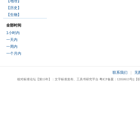
【地理】
【历史】
【生物】
全部时间
1小时内
一天内
一周内
一个月内
联系我们
|
无
校对标准论坛【第15年】：文字标准发布、工具书研究平台 粤ICP备案：12050613号|||【职业校