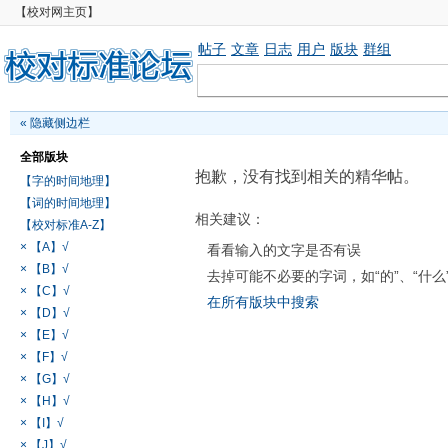
【校对网主页】
帖子
文章
日志
用户
版块
群组
«
隐藏侧边栏
全部版块
抱歉，没有找到相关的精华帖。
【字的时间地理】
【词的时间地理】
相关建议：
【校对标准A-Z】
× 【A】√
看看输入的文字是否有误
× 【B】√
去掉可能不必要的字词，如“的”、“什么
× 【C】√
在所有版块中搜索
× 【D】√
× 【E】√
× 【F】√
× 【G】√
× 【H】√
× 【I】√
× 【J】√