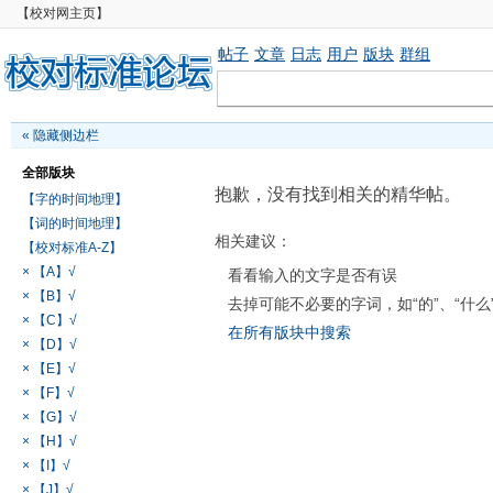
【校对网主页】
帖子
文章
日志
用户
版块
群组
«
隐藏侧边栏
全部版块
抱歉，没有找到相关的精华帖。
【字的时间地理】
【词的时间地理】
相关建议：
【校对标准A-Z】
× 【A】√
看看输入的文字是否有误
× 【B】√
去掉可能不必要的字词，如“的”、“什么
× 【C】√
在所有版块中搜索
× 【D】√
× 【E】√
× 【F】√
× 【G】√
× 【H】√
× 【I】√
× 【J】√