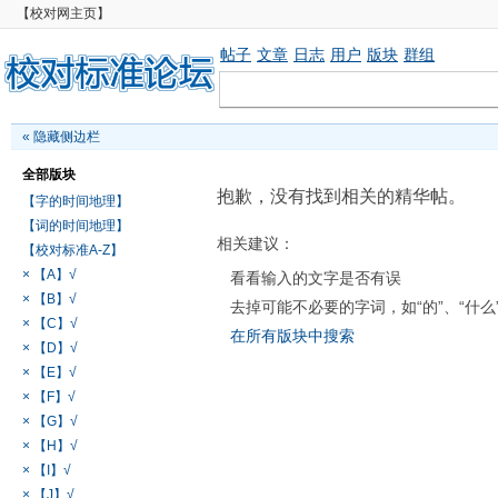
【校对网主页】
帖子
文章
日志
用户
版块
群组
«
隐藏侧边栏
全部版块
抱歉，没有找到相关的精华帖。
【字的时间地理】
【词的时间地理】
相关建议：
【校对标准A-Z】
× 【A】√
看看输入的文字是否有误
× 【B】√
去掉可能不必要的字词，如“的”、“什么
× 【C】√
在所有版块中搜索
× 【D】√
× 【E】√
× 【F】√
× 【G】√
× 【H】√
× 【I】√
× 【J】√