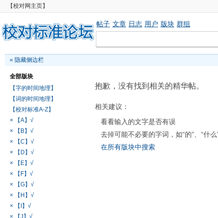
【校对网主页】
帖子
文章
日志
用户
版块
群组
«
隐藏侧边栏
全部版块
抱歉，没有找到相关的精华帖。
【字的时间地理】
【词的时间地理】
相关建议：
【校对标准A-Z】
× 【A】√
看看输入的文字是否有误
× 【B】√
去掉可能不必要的字词，如“的”、“什么
× 【C】√
在所有版块中搜索
× 【D】√
× 【E】√
× 【F】√
× 【G】√
× 【H】√
× 【I】√
× 【J】√