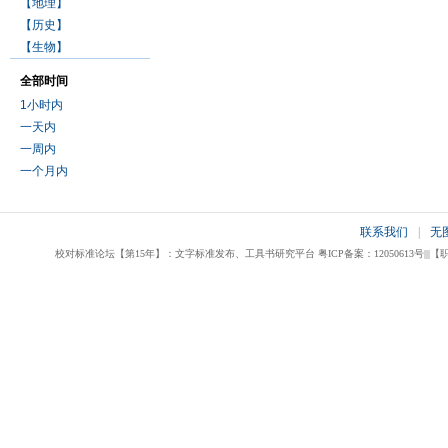
【地理】
【历史】
【生物】
全部时间
1小时内
一天内
一周内
一个月内
联系我们
|
无
校对标准论坛【第15年】：文字标准发布、工具书研究平台 粤ICP备案：12050613号|||【职业校