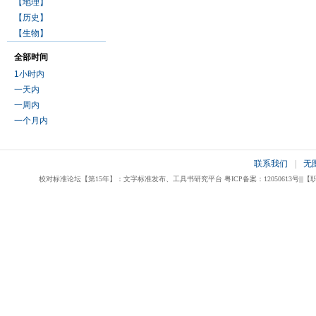
【地理】
【历史】
【生物】
全部时间
1小时内
一天内
一周内
一个月内
联系我们
|
无
校对标准论坛【第15年】：文字标准发布、工具书研究平台 粤ICP备案：12050613号|||【职业校