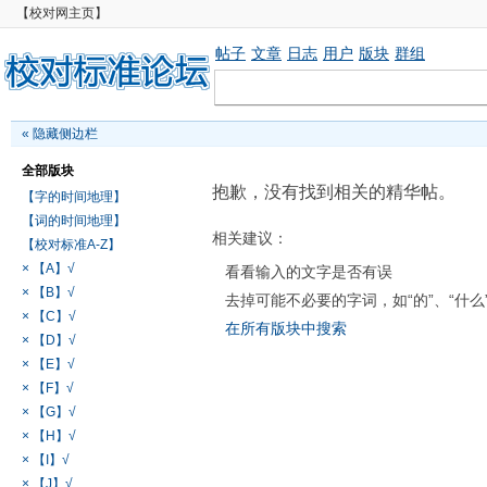
【校对网主页】
帖子
文章
日志
用户
版块
群组
«
隐藏侧边栏
全部版块
抱歉，没有找到相关的精华帖。
【字的时间地理】
【词的时间地理】
相关建议：
【校对标准A-Z】
× 【A】√
看看输入的文字是否有误
× 【B】√
去掉可能不必要的字词，如“的”、“什么
× 【C】√
在所有版块中搜索
× 【D】√
× 【E】√
× 【F】√
× 【G】√
× 【H】√
× 【I】√
× 【J】√