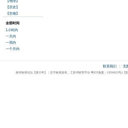
【地理】
【历史】
【生物】
全部时间
1小时内
一天内
一周内
一个月内
联系我们
|
无
校对标准论坛【第15年】：文字标准发布、工具书研究平台 粤ICP备案：12050613号|||【职业校