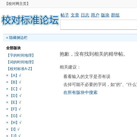
【校对网主页】
帖子
文章
日志
用户
版块
群组
«
隐藏侧边栏
全部版块
抱歉，没有找到相关的精华帖。
【字的时间地理】
【词的时间地理】
相关建议：
【校对标准A-Z】
× 【A】√
看看输入的文字是否有误
× 【B】√
去掉可能不必要的字词，如“的”、“什么
× 【C】√
在所有版块中搜索
× 【D】√
× 【E】√
× 【F】√
× 【G】√
× 【H】√
× 【I】√
× 【J】√