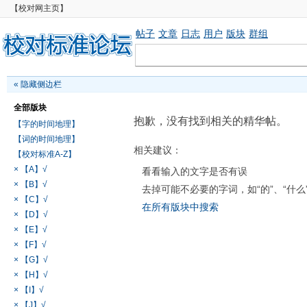
【校对网主页】
帖子
文章
日志
用户
版块
群组
«
隐藏侧边栏
全部版块
抱歉，没有找到相关的精华帖。
【字的时间地理】
【词的时间地理】
相关建议：
【校对标准A-Z】
× 【A】√
看看输入的文字是否有误
× 【B】√
去掉可能不必要的字词，如“的”、“什么
× 【C】√
在所有版块中搜索
× 【D】√
× 【E】√
× 【F】√
× 【G】√
× 【H】√
× 【I】√
× 【J】√