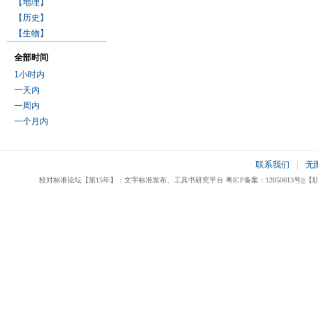
【地理】
【历史】
【生物】
全部时间
1小时内
一天内
一周内
一个月内
联系我们
|
无
校对标准论坛【第15年】：文字标准发布、工具书研究平台 粤ICP备案：12050613号|||【职业校