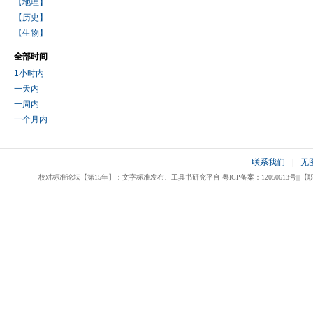
【地理】
【历史】
【生物】
全部时间
1小时内
一天内
一周内
一个月内
联系我们
|
无
校对标准论坛【第15年】：文字标准发布、工具书研究平台 粤ICP备案：12050613号|||【职业校