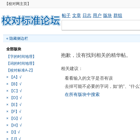
【校对网主页】
帖子
文章
日志
用户
版块
群组
«
隐藏侧边栏
全部版块
抱歉，没有找到相关的精华帖。
【字的时间地理】
【词的时间地理】
相关建议：
【校对标准A-Z】
× 【A】√
看看输入的文字是否有误
× 【B】√
去掉可能不必要的字词，如“的”、“什么
× 【C】√
在所有版块中搜索
× 【D】√
× 【E】√
× 【F】√
× 【G】√
× 【H】√
× 【I】√
× 【J】√