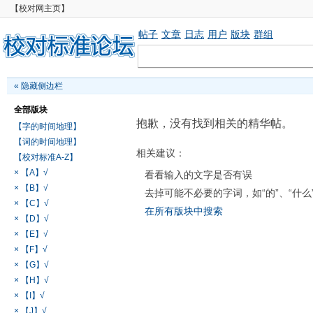
【校对网主页】
帖子
文章
日志
用户
版块
群组
«
隐藏侧边栏
全部版块
抱歉，没有找到相关的精华帖。
【字的时间地理】
【词的时间地理】
相关建议：
【校对标准A-Z】
× 【A】√
看看输入的文字是否有误
× 【B】√
去掉可能不必要的字词，如“的”、“什么
× 【C】√
在所有版块中搜索
× 【D】√
× 【E】√
× 【F】√
× 【G】√
× 【H】√
× 【I】√
× 【J】√