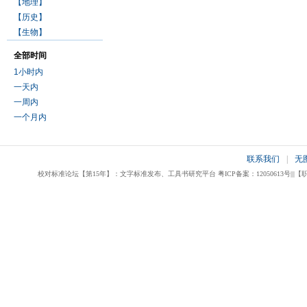
【地理】
【历史】
【生物】
全部时间
1小时内
一天内
一周内
一个月内
联系我们
|
无
校对标准论坛【第15年】：文字标准发布、工具书研究平台 粤ICP备案：12050613号|||【职业校