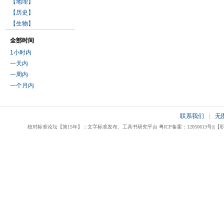
【地理】
【历史】
【生物】
全部时间
1小时内
一天内
一周内
一个月内
联系我们
|
无
校对标准论坛【第15年】：文字标准发布、工具书研究平台 粤ICP备案：12050613号|||【职业校