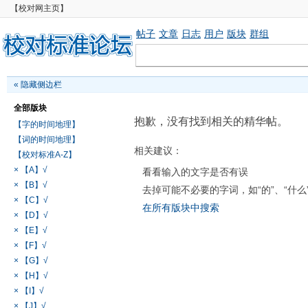
【校对网主页】
帖子
文章
日志
用户
版块
群组
«
隐藏侧边栏
全部版块
抱歉，没有找到相关的精华帖。
【字的时间地理】
【词的时间地理】
相关建议：
【校对标准A-Z】
× 【A】√
看看输入的文字是否有误
× 【B】√
去掉可能不必要的字词，如“的”、“什么
× 【C】√
在所有版块中搜索
× 【D】√
× 【E】√
× 【F】√
× 【G】√
× 【H】√
× 【I】√
× 【J】√