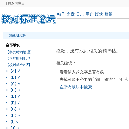
【校对网主页】
帖子
文章
日志
用户
版块
群组
«
隐藏侧边栏
全部版块
抱歉，没有找到相关的精华帖。
【字的时间地理】
【词的时间地理】
相关建议：
【校对标准A-Z】
× 【A】√
看看输入的文字是否有误
× 【B】√
去掉可能不必要的字词，如“的”、“什么
× 【C】√
在所有版块中搜索
× 【D】√
× 【E】√
× 【F】√
× 【G】√
× 【H】√
× 【I】√
× 【J】√