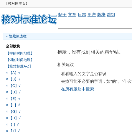
【校对网主页】
帖子
文章
日志
用户
版块
群组
«
隐藏侧边栏
全部版块
抱歉，没有找到相关的精华帖。
【字的时间地理】
【词的时间地理】
相关建议：
【校对标准A-Z】
× 【A】√
看看输入的文字是否有误
× 【B】√
去掉可能不必要的字词，如“的”、“什么
× 【C】√
在所有版块中搜索
× 【D】√
× 【E】√
× 【F】√
× 【G】√
× 【H】√
× 【I】√
× 【J】√