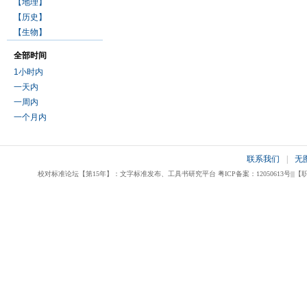
【地理】
【历史】
【生物】
全部时间
1小时内
一天内
一周内
一个月内
联系我们
|
无
校对标准论坛【第15年】：文字标准发布、工具书研究平台 粤ICP备案：12050613号|||【职业校