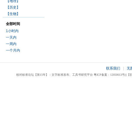
【地理】
【历史】
【生物】
全部时间
1小时内
一天内
一周内
一个月内
联系我们
|
无
校对标准论坛【第15年】：文字标准发布、工具书研究平台 粤ICP备案：12050613号|||【职业校