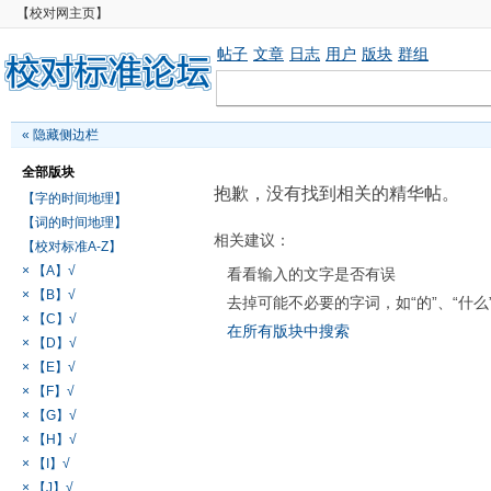
【校对网主页】
帖子
文章
日志
用户
版块
群组
«
隐藏侧边栏
全部版块
抱歉，没有找到相关的精华帖。
【字的时间地理】
【词的时间地理】
相关建议：
【校对标准A-Z】
× 【A】√
看看输入的文字是否有误
× 【B】√
去掉可能不必要的字词，如“的”、“什么
× 【C】√
在所有版块中搜索
× 【D】√
× 【E】√
× 【F】√
× 【G】√
× 【H】√
× 【I】√
× 【J】√