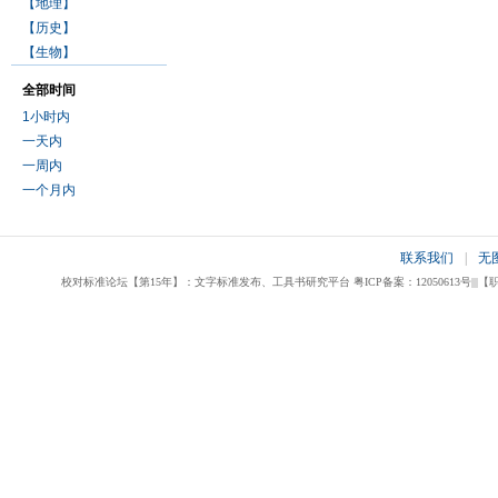
【地理】
【历史】
【生物】
全部时间
1小时内
一天内
一周内
一个月内
联系我们
|
无
校对标准论坛【第15年】：文字标准发布、工具书研究平台 粤ICP备案：12050613号|||【职业校