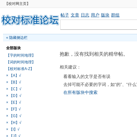
【校对网主页】
帖子
文章
日志
用户
版块
群组
«
隐藏侧边栏
全部版块
抱歉，没有找到相关的精华帖。
【字的时间地理】
【词的时间地理】
相关建议：
【校对标准A-Z】
× 【A】√
看看输入的文字是否有误
× 【B】√
去掉可能不必要的字词，如“的”、“什么
× 【C】√
在所有版块中搜索
× 【D】√
× 【E】√
× 【F】√
× 【G】√
× 【H】√
× 【I】√
× 【J】√