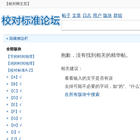
【校对网主页】
帖子
文章
日志
用户
版块
群组
«
隐藏侧边栏
全部版块
抱歉，没有找到相关的精华帖。
【字的时间地理】
【词的时间地理】
相关建议：
【校对标准A-Z】
× 【A】√
看看输入的文字是否有误
× 【B】√
去掉可能不必要的字词，如“的”、“什么
× 【C】√
在所有版块中搜索
× 【D】√
× 【E】√
× 【F】√
× 【G】√
× 【H】√
× 【I】√
× 【J】√