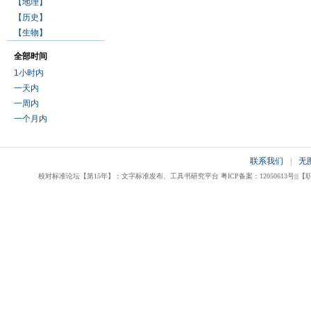
【地理】
【历史】
【生物】
全部时间
1小时内
一天内
一周内
一个月内
联系我们
|
无
校对标准论坛【第15年】：文字标准发布、工具书研究平台 粤ICP备案：12050613号|||【职业校