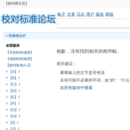
【校对网主页】
帖子
文章
日志
用户
版块
群组
«
隐藏侧边栏
全部版块
抱歉，没有找到相关的精华帖。
【字的时间地理】
【词的时间地理】
相关建议：
【校对标准A-Z】
× 【A】√
看看输入的文字是否有误
× 【B】√
去掉可能不必要的字词，如“的”、“什么
× 【C】√
在所有版块中搜索
× 【D】√
× 【E】√
× 【F】√
× 【G】√
× 【H】√
× 【I】√
× 【J】√