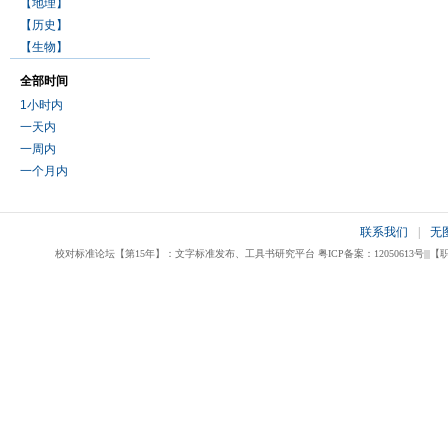
【地理】
【历史】
【生物】
全部时间
1小时内
一天内
一周内
一个月内
联系我们
|
无
校对标准论坛【第15年】：文字标准发布、工具书研究平台 粤ICP备案：12050613号|||【职业校