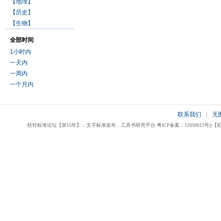
【地理】
【历史】
【生物】
全部时间
1小时内
一天内
一周内
一个月内
联系我们
|
无
校对标准论坛【第15年】：文字标准发布、工具书研究平台 粤ICP备案：12050613号|||【职业校