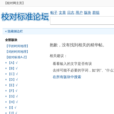
【校对网主页】
帖子
文章
日志
用户
版块
群组
«
隐藏侧边栏
全部版块
抱歉，没有找到相关的精华帖。
【字的时间地理】
【词的时间地理】
相关建议：
【校对标准A-Z】
× 【A】√
看看输入的文字是否有误
× 【B】√
去掉可能不必要的字词，如“的”、“什么
× 【C】√
在所有版块中搜索
× 【D】√
× 【E】√
× 【F】√
× 【G】√
× 【H】√
× 【I】√
× 【J】√