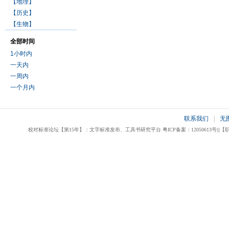
【地理】
【历史】
【生物】
全部时间
1小时内
一天内
一周内
一个月内
联系我们
|
无
校对标准论坛【第15年】：文字标准发布、工具书研究平台 粤ICP备案：12050613号|||【职业校