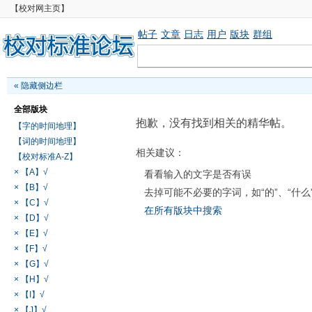
【校对网主页】
帖子
文章
日志
用户
版块
群组
«
隐藏侧边栏
全部版块
抱歉，没有找到相关的精华帖。
【字的时间地理】
【词的时间地理】
相关建议：
【校对标准A-Z】
× 【A】√
看看输入的文字是否有误
× 【B】√
去掉可能不必要的字词，如“的”、“什么
× 【C】√
在所有版块中搜索
× 【D】√
× 【E】√
× 【F】√
× 【G】√
× 【H】√
× 【I】√
× 【J】√