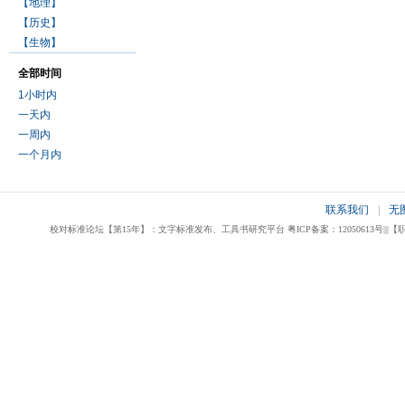
【地理】
【历史】
【生物】
全部时间
1小时内
一天内
一周内
一个月内
联系我们
|
无
校对标准论坛【第15年】：文字标准发布、工具书研究平台 粤ICP备案：12050613号|||【职业校