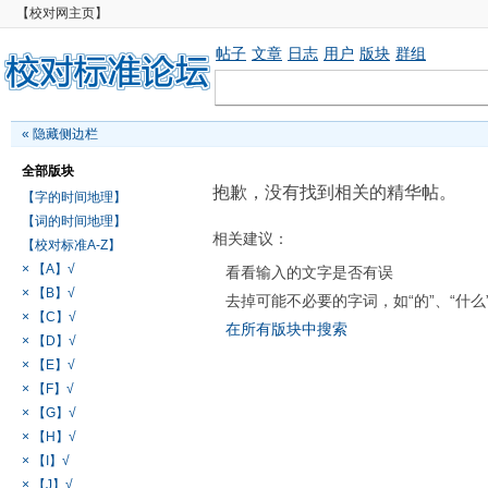
【校对网主页】
帖子
文章
日志
用户
版块
群组
«
隐藏侧边栏
全部版块
抱歉，没有找到相关的精华帖。
【字的时间地理】
【词的时间地理】
相关建议：
【校对标准A-Z】
× 【A】√
看看输入的文字是否有误
× 【B】√
去掉可能不必要的字词，如“的”、“什么
× 【C】√
在所有版块中搜索
× 【D】√
× 【E】√
× 【F】√
× 【G】√
× 【H】√
× 【I】√
× 【J】√