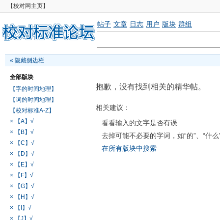
【校对网主页】
帖子
文章
日志
用户
版块
群组
«
隐藏侧边栏
全部版块
抱歉，没有找到相关的精华帖。
【字的时间地理】
【词的时间地理】
相关建议：
【校对标准A-Z】
× 【A】√
看看输入的文字是否有误
× 【B】√
去掉可能不必要的字词，如“的”、“什么
× 【C】√
在所有版块中搜索
× 【D】√
× 【E】√
× 【F】√
× 【G】√
× 【H】√
× 【I】√
× 【J】√