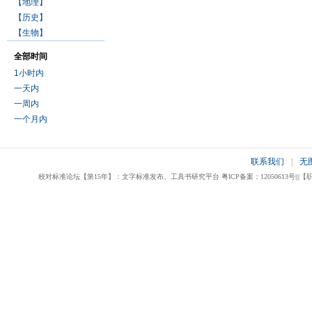
【地理】
【历史】
【生物】
全部时间
1小时内
一天内
一周内
一个月内
联系我们
|
无
校对标准论坛【第15年】：文字标准发布、工具书研究平台 粤ICP备案：12050613号|||【职业校