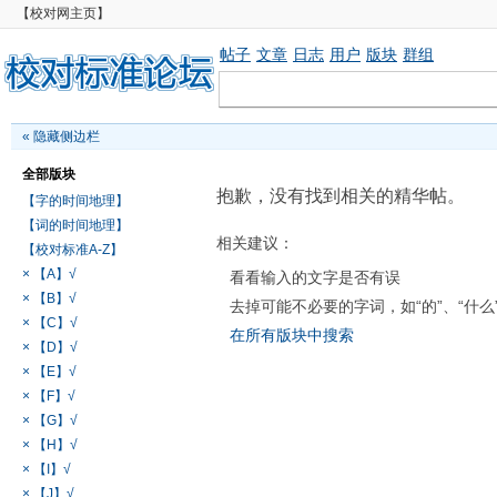
【校对网主页】
帖子
文章
日志
用户
版块
群组
«
隐藏侧边栏
全部版块
抱歉，没有找到相关的精华帖。
【字的时间地理】
【词的时间地理】
相关建议：
【校对标准A-Z】
× 【A】√
看看输入的文字是否有误
× 【B】√
去掉可能不必要的字词，如“的”、“什么
× 【C】√
在所有版块中搜索
× 【D】√
× 【E】√
× 【F】√
× 【G】√
× 【H】√
× 【I】√
× 【J】√