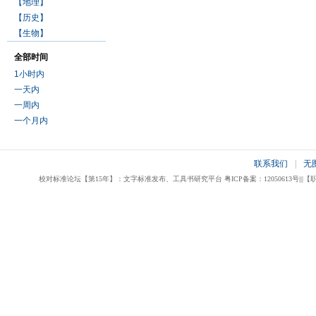
【地理】
【历史】
【生物】
全部时间
1小时内
一天内
一周内
一个月内
联系我们
|
无
校对标准论坛【第15年】：文字标准发布、工具书研究平台 粤ICP备案：12050613号|||【职业校