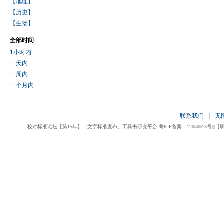
【地理】
【历史】
【生物】
全部时间
1小时内
一天内
一周内
一个月内
联系我们
|
无
校对标准论坛【第15年】：文字标准发布、工具书研究平台 粤ICP备案：12050613号|||【职业校