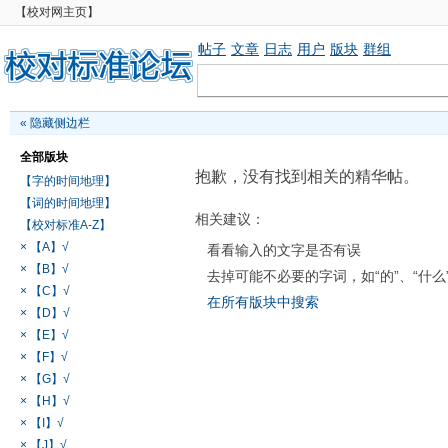
【校对网主页】
帖子
文章
日志
用户
版块
群组
«
隐藏侧边栏
全部版块
抱歉，没有找到相关的精华帖。
【字的时间地理】
【词的时间地理】
相关建议：
【校对标准A-Z】
× 【A】√
看看输入的文字是否有误
× 【B】√
去掉可能不必要的字词，如“的”、“什么
× 【C】√
在所有版块中搜索
× 【D】√
× 【E】√
× 【F】√
× 【G】√
× 【H】√
× 【I】√
× 【J】√