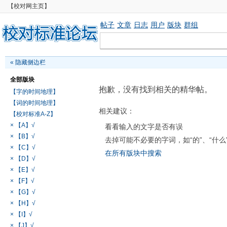
【校对网主页】
帖子
文章
日志
用户
版块
群组
«
隐藏侧边栏
全部版块
抱歉，没有找到相关的精华帖。
【字的时间地理】
【词的时间地理】
相关建议：
【校对标准A-Z】
× 【A】√
看看输入的文字是否有误
× 【B】√
去掉可能不必要的字词，如“的”、“什么
× 【C】√
在所有版块中搜索
× 【D】√
× 【E】√
× 【F】√
× 【G】√
× 【H】√
× 【I】√
× 【J】√