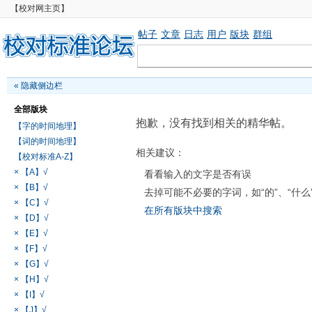
【校对网主页】
帖子
文章
日志
用户
版块
群组
«
隐藏侧边栏
全部版块
抱歉，没有找到相关的精华帖。
【字的时间地理】
【词的时间地理】
相关建议：
【校对标准A-Z】
× 【A】√
看看输入的文字是否有误
× 【B】√
去掉可能不必要的字词，如“的”、“什么
× 【C】√
在所有版块中搜索
× 【D】√
× 【E】√
× 【F】√
× 【G】√
× 【H】√
× 【I】√
× 【J】√