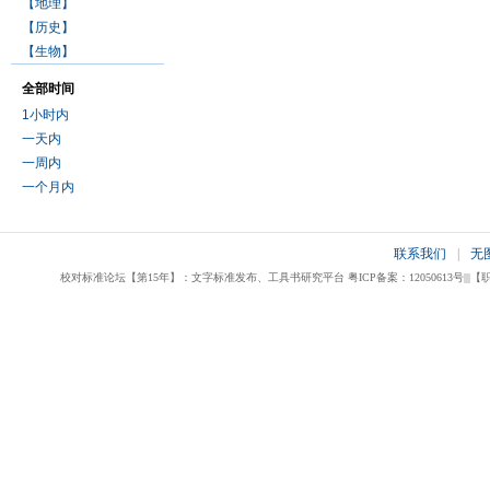
【地理】
【历史】
【生物】
全部时间
1小时内
一天内
一周内
一个月内
联系我们
|
无
校对标准论坛【第15年】：文字标准发布、工具书研究平台 粤ICP备案：12050613号|||【职业校