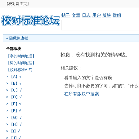
【校对网主页】
帖子
文章
日志
用户
版块
群组
«
隐藏侧边栏
全部版块
抱歉，没有找到相关的精华帖。
【字的时间地理】
【词的时间地理】
相关建议：
【校对标准A-Z】
× 【A】√
看看输入的文字是否有误
× 【B】√
去掉可能不必要的字词，如“的”、“什么
× 【C】√
在所有版块中搜索
× 【D】√
× 【E】√
× 【F】√
× 【G】√
× 【H】√
× 【I】√
× 【J】√